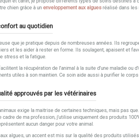
e équin et canin, je propose différents types de soins destinés 
tre chien grâce à un
enveloppement aux algues
réalisé dans les r
onfort au quotidien
rieuse que je pratique depuis de nombreuses années. Ils regro
iers et les aider à rester en forme. Ils soulagent, apaisent et fa
 stress et la fatigue.
acilitent la récupération de l’animal à la suite d’une maladie ou 
nts utiles à son maintien. Ce soin aide aussi à purifier le corps
alité approuvés par les vétérinaires
imaux exige la maitrise de certaines techniques, mais pas que. Pou
e cadre de ma profession, j’utilise uniquement des produits 100% 
représentent aucun danger pour votre animal.
 algues, un accent est mis sur la qualité des produits utilisés.