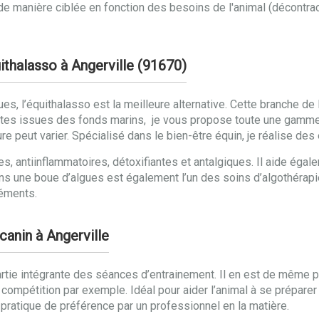
u de manière ciblée en fonction des besoins de l'animal (décontra
ithalasso à Angerville (91670)
gues, l’équithalasso est la meilleure alternative. Cette branche d
ntes issues des fonds marins, je vous propose toute une gamme
ure peut varier. Spécialisé dans le bien-être équin, je réalise d
s, antiinflammatoires, détoxifiantes et antalgiques. Il aide égal
ns une boue d’algues est également l’un des soins d’algothérapie
léments.
canin à Angerville
rtie intégrante des séances d’entrainement. Il en est de même po
ompétition par exemple. Idéal pour aider l’animal à se préparer
pratique de préférence par un professionnel en la matière.