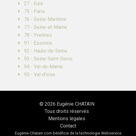
27 - Eure
75 - Paris
76 - Seine-Maritime
77 - Seine-et-Marne
78 - Yvelines
91 - Essonne
92 - Hauts-de-Seine
93 - Seine-Saint-Denis
94 - Val-de-Marne
95 - Val-d'oise
© 2026
Eugénie CHATAIN
Tous droits réservés
Mentions légales
Contact
Eugénie-Chatain.com bénéficie de la technologie
Webservice