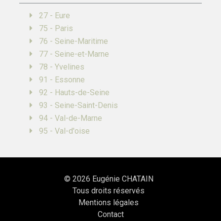
27 - Eure
75 - Paris
76 - Seine-Maritime
77 - Seine-et-Marne
78 - Yvelines
91 - Essonne
92 - Hauts-de-Seine
93 - Seine-Saint-Denis
94 - Val-de-Marne
95 - Val-d'oise
© 2026
Eugénie CHATAIN
Tous droits réservés
Mentions légales
Contact