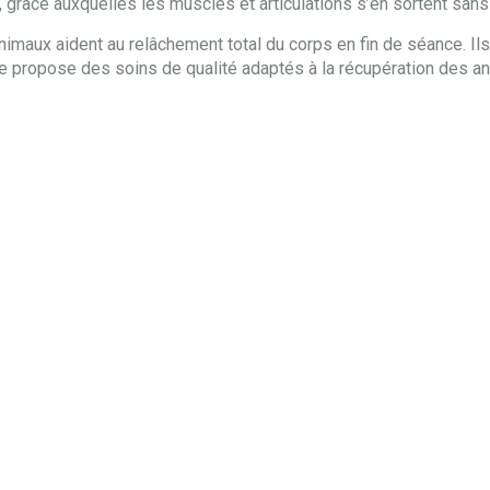
, grâce auxquelles les muscles et articulations s’en sortent san
nimaux aident au relâchement total du corps en fin de séance. I
, je propose des soins de qualité adaptés à la récupération des a