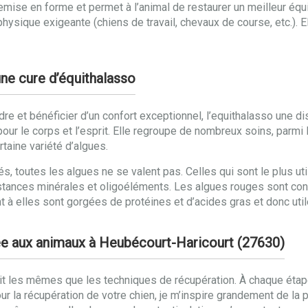
emise en forme et permet à l’animal de restaurer un meilleur équ
physique exigeante (chiens de travail, chevaux de course, etc.). 
une cure d’équithalasso
re et bénéficier d’un confort exceptionnel, l’equithalasso une di
ts pour le corps et l’esprit. Elle regroupe de nombreux soins, pa
taine variété d’algues.
 toutes les algues ne se valent pas. Celles qui sont le plus uti
tances minérales et oligoéléments. Les algues rouges sont connu
t à elles sont gorgées de protéines et d’acides gras et donc utile
ée aux animaux à Heubécourt-Haricourt (27630)
ait les mêmes que les techniques de récupération. À chaque étap
 Pour la récupération de votre chien, je m’inspire grandement de l