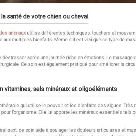
la santé de votre chien ou cheval
des animaux
utilise différentes techniques, touchers et mouveme
e aux multiples bienfaits. Même s’il est vrai que ce type de m
de déstresser après une journée riche en émotions. Le massage d
urgicale. Ce soin est également pratiqué pour améliorer la circul
n vitamines, sels minéraux et oligoéléments
hérapie qui utilise le pouvoir et les bienfaits des algues. Très 
ur l’organisme. Elle lui apporte les minéraux essentiels tels que l
éralisant, ce soin aide à soulager les douleurs articulaires et m