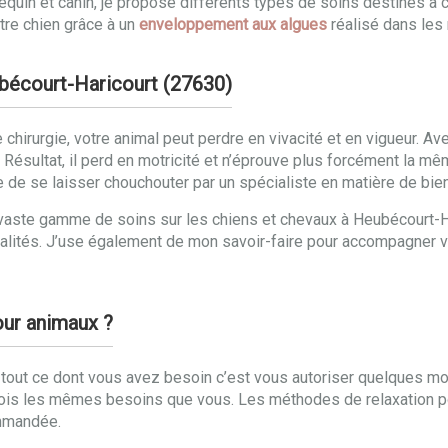
e équin et canin, je propose différents types de soins destinés 
tre chien grâce à un
enveloppement aux algues
réalisé dans les r
ubécourt-Haricourt (27630)
chirurgie, votre animal peut perdre en vivacité et en vigueur. Ave
ésultat, il perd en motricité et n’éprouve plus forcément la même
 que de se laisser chouchouter par un spécialiste en matière de bi
une vaste gamme de soins sur les chiens et chevaux à Heubécour
lités. J’use également de mon savoir-faire pour accompagner v
our animaux ?
 tout ce dont vous avez besoin c’est vous autoriser quelques m
fois les mêmes besoins que vous. Les méthodes de relaxation p
ommandée.