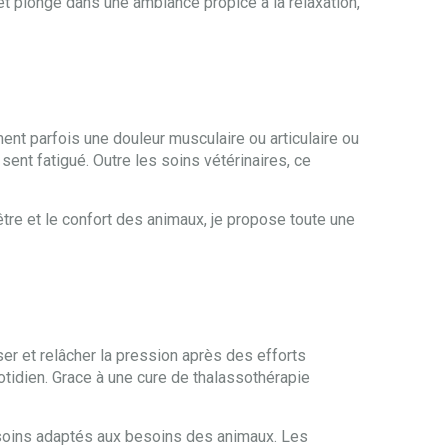
 plongé dans une ambiance propice à la relaxation,
ment parfois une douleur musculaire ou articulaire ou
 sent fatigué. Outre les soins vétérinaires, ce
être et le confort des animaux, je propose toute une
r et relâcher la pression après des efforts
uotidien. Grace à une cure de thalassothérapie
 soins adaptés aux besoins des animaux. Les