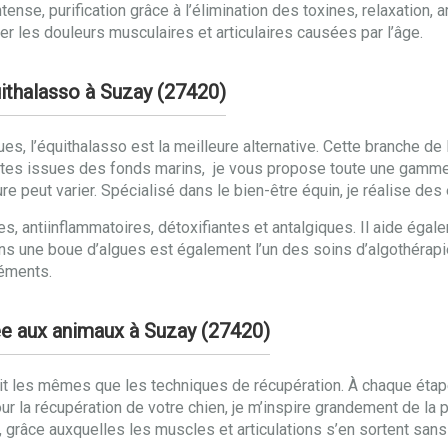
ense, purification grâce à l’élimination des toxines, relaxation, a
r les douleurs musculaires et articulaires causées par l’âge.
uithalasso à Suzay (27420)
gues, l’équithalasso est la meilleure alternative. Cette branche d
ntes issues des fonds marins, je vous propose toute une gamme
ure peut varier. Spécialisé dans le bien-être équin, je réalise d
s, antiinflammatoires, détoxifiantes et antalgiques. Il aide égal
ns une boue d’algues est également l’un des soins d’algothérapie
léments.
ée aux animaux à Suzay (27420)
ait les mêmes que les techniques de récupération. À chaque étap
 Pour la récupération de votre chien, je m’inspire grandement de l
, grâce auxquelles les muscles et articulations s’en sortent san