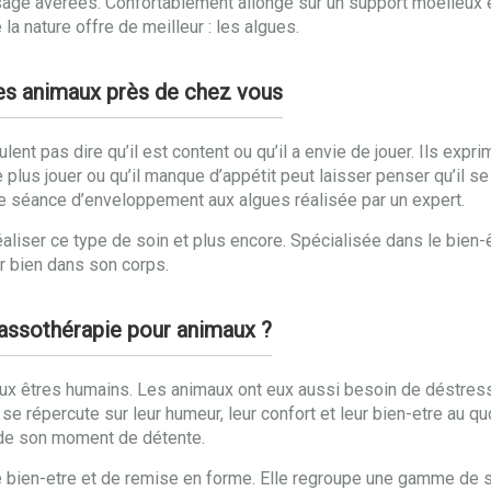
ge avérées. Confortablement allongé sur un support moelleux et
la nature offre de meilleur : les algues.
des animaux près de chez vous
nt pas dire qu’il est content ou qu’il a envie de jouer. Ils expri
e plus jouer ou qu’il manque d’appétit peut laisser penser qu’il se
e séance d’enveloppement aux algues réalisée par un expert.
aliser ce type de soin et plus encore. Spécialisée dans le bien-
ir bien dans son corps.
alassothérapie pour animaux ?
x êtres humains. Les animaux ont eux aussi besoin de déstresse
 se répercute sur leur humeur, leur confort et leur bien-etre au q
 de son moment de détente.
e bien-etre et de remise en forme. Elle regroupe une gamme de