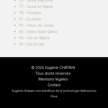
76 - Seine-Maritime
77 - Seine-et-Marne
78 - Yvelines
91 - Essonne
92 - Hauts-de-Seine
93 - Seine-Saint-Denis
94 - Val-de-Marne
95 - Val-d'oise
© 2026
Eugénie CHATAIN
Tous droits réservés
Mentions légales
Contact
Eugénie-Chatain.com bénéficie de la technologie
Webservice
Proxi