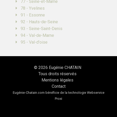
77 - Seine-et-Marne
78 - Yvelines
91 - Essonne
92 - Hauts-de-Seine
93 - Seine-Saint-Denis
94 - Val-de-Marne
95 - Val-d'oise
© 2026
Eugénie CHATAIN
Tous droits réservés
Mentions légales
Contact
Eugénie-Chatain.com bénéficie de la technologie
Webservice
Proxi