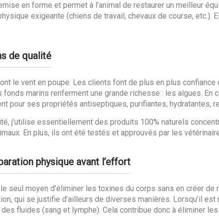
emise en forme et permet à l’animal de restaurer un meilleur équ
physique exigeante (chiens de travail, chevaux de course, etc.). 
s de qualité
ont le vent en poupe. Les clients font de plus en plus confiance e
 fonds marins renferment une grande richesse : les algues. En c
t pour ses propriétés antiseptiques, purifiantes, hydratantes, r
lité, j’utilise essentiellement des produits 100% naturels concen
ux. En plus, ils ont été testés et approuvés par les vétérinaires
aration physique avant l’effort
t le seul moyen d’éliminer les toxines du corps sans en créer de
ion, qui se justifie d’ailleurs de diverses manières. Lorsqu’il e
on des fluides (sang et lymphe). Cela contribue donc à éliminer le