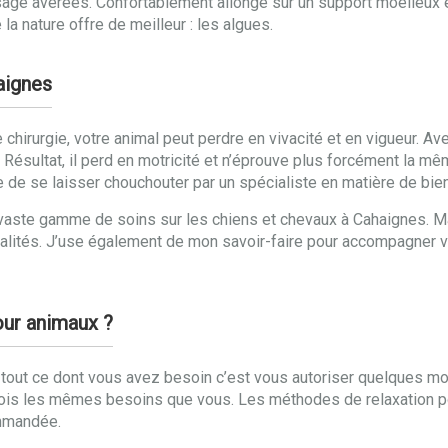
ge avérées. Confortablement allongé sur un support moelleux et
la nature offre de meilleur : les algues.
aignes
chirurgie, votre animal peut perdre en vivacité et en vigueur. Ave
ésultat, il perd en motricité et n’éprouve plus forcément la même
 que de se laisser chouchouter par un spécialiste en matière de bi
une vaste gamme de soins sur les chiens et chevaux à Cahaignes
lités. J’use également de mon savoir-faire pour accompagner v
our animaux ?
 tout ce dont vous avez besoin c’est vous autoriser quelques m
fois les mêmes besoins que vous. Les méthodes de relaxation p
ommandée.