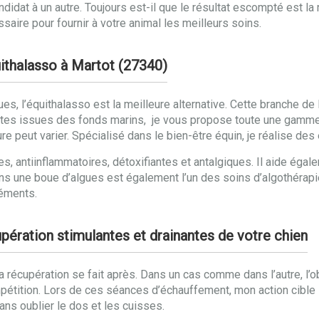
ndidat à un autre. Toujours est-il que le résultat escompté est l
aire pour fournir à votre animal les meilleurs soins.
uithalasso à Martot (27340)
gues, l’équithalasso est la meilleure alternative. Cette branche d
ntes issues des fonds marins, je vous propose toute une gamme
ure peut varier. Spécialisé dans le bien-être équin, je réalise d
s, antiinflammatoires, détoxifiantes et antalgiques. Il aide égal
ns une boue d’algues est également l’un des soins d’algothérapie
léments.
pération stimulantes et drainantes de votre chien
la récupération se fait après. Dans un cas comme dans l’autre, l’
étition. Lors de ces séances d’échauffement, mon action cible l
ans oublier le dos et les cuisses.