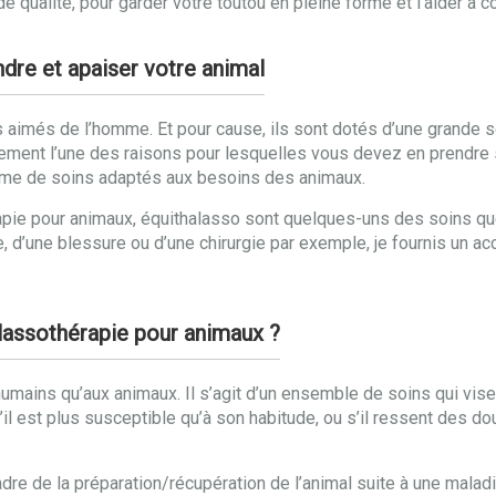
qualité, pour garder votre toutou en pleine forme et l’aider à 
re et apaiser votre animal
 aimés de l’homme. Et pour cause, ils sont dotés d’une grande se
nement l’une des raisons pour lesquelles vous devez en prendre
amme de soins adaptés aux besoins des animaux.
e pour animaux, équithalasso sont quelques-uns des soins que j’
ie, d’une blessure ou d’une chirurgie par exemple, je fournis u
alassothérapie pour animaux ?
mains qu’aux animaux. Il s’agit d’un ensemble de soins qui visen
s’il est plus susceptible qu’à son habitude, ou s’il ressent des d
 de la préparation/récupération de l’animal suite à une maladie