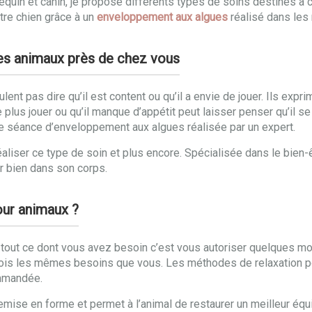
e équin et canin, je propose différents types de soins destinés 
tre chien grâce à un
enveloppement aux algues
réalisé dans les r
des animaux près de chez vous
nt pas dire qu’il est content ou qu’il a envie de jouer. Ils expri
e plus jouer ou qu’il manque d’appétit peut laisser penser qu’il se
e séance d’enveloppement aux algues réalisée par un expert.
aliser ce type de soin et plus encore. Spécialisée dans le bien-
ir bien dans son corps.
our animaux ?
 tout ce dont vous avez besoin c’est vous autoriser quelques m
fois les mêmes besoins que vous. Les méthodes de relaxation p
ommandée.
emise en forme et permet à l’animal de restaurer un meilleur équ