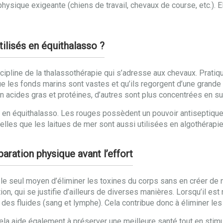
physique exigeante (chiens de travail, chevaux de course, etc.). 
tilisés en équithalasso ?
cipline de la thalassothérapie qui s’adresse aux chevaux. Pratiqué
ue les fonds marins sont vastes et qu’ils regorgent d’une grande
en acides gras et protéines, d’autres sont plus concentrées en 
s en équithalasso. Les rouges possèdent un pouvoir antiseptique
elles que les laitues de mer sont aussi utilisées en algothérapie
aration physique avant l’effort
t le seul moyen d’éliminer les toxines du corps sans en créer de
ion, qui se justifie d’ailleurs de diverses manières. Lorsqu’il e
on des fluides (sang et lymphe). Cela contribue donc à éliminer le
Cela aide également à préserver une meilleure santé tout en sti