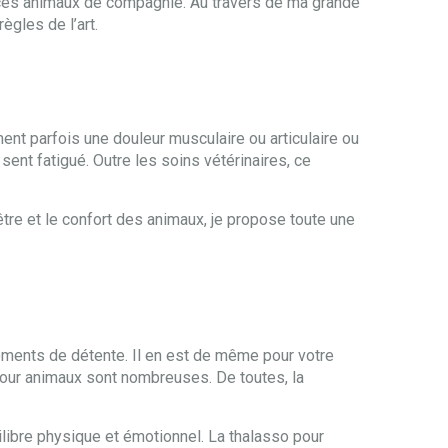
à ces animaux de compagnie. Au travers de ma grande
ègles de l’art.
ment parfois une douleur musculaire ou articulaire ou
 sent fatigué. Outre les soins vétérinaires, ce
être et le confort des animaux, je propose toute une
oments de détente. Il en est de même pour votre
our animaux sont nombreuses. De toutes, la
ilibre physique et émotionnel. La thalasso pour