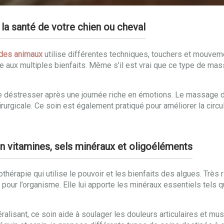
la santé de votre chien ou cheval
des animaux
utilise différentes techniques, touchers et mouveme
e aux multiples bienfaits. Même s’il est vrai que ce type de m
de déstresser après une journée riche en émotions. Le massage d
urgicale. Ce soin est également pratiqué pour améliorer la circul
n vitamines, sels minéraux et oligoéléments
hérapie qui utilise le pouvoir et les bienfaits des algues. Très 
ur l’organisme. Elle lui apporte les minéraux essentiels tels que l
éralisant, ce soin aide à soulager les douleurs articulaires et m