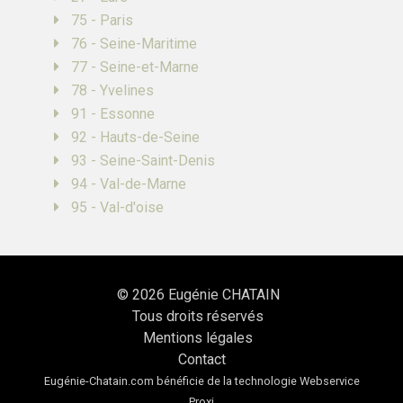
75 - Paris
76 - Seine-Maritime
77 - Seine-et-Marne
78 - Yvelines
91 - Essonne
92 - Hauts-de-Seine
93 - Seine-Saint-Denis
94 - Val-de-Marne
95 - Val-d'oise
© 2026
Eugénie CHATAIN
Tous droits réservés
Mentions légales
Contact
Eugénie-Chatain.com bénéficie de la technologie
Webservice
Proxi