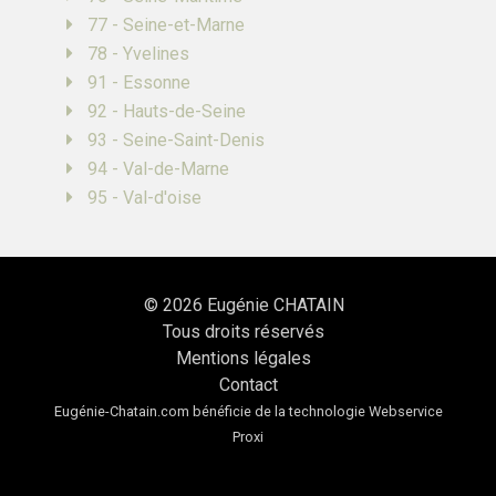
77 - Seine-et-Marne
78 - Yvelines
91 - Essonne
92 - Hauts-de-Seine
93 - Seine-Saint-Denis
94 - Val-de-Marne
95 - Val-d'oise
© 2026
Eugénie CHATAIN
Tous droits réservés
Mentions légales
Contact
Eugénie-Chatain.com bénéficie de la technologie
Webservice
Proxi