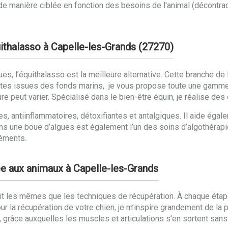
u de manière ciblée en fonction des besoins de l'animal (décontra
uithalasso à Capelle-les-Grands (27270)
gues, l’équithalasso est la meilleure alternative. Cette branche d
ntes issues des fonds marins, je vous propose toute une gamme
ure peut varier. Spécialisé dans le bien-être équin, je réalise d
s, antiinflammatoires, détoxifiantes et antalgiques. Il aide égal
ns une boue d’algues est également l’un des soins d’algothérapie
léments.
e aux animaux à Capelle-les-Grands
ait les mêmes que les techniques de récupération. À chaque étap
 Pour la récupération de votre chien, je m’inspire grandement de l
, grâce auxquelles les muscles et articulations s’en sortent san