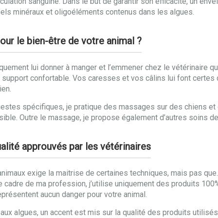
rculation sanguine. Dans le but de garantir son efficacité, un en
sels minéraux et oligoéléments contenus dans les algues.
our le bien-être de votre animal ?
uement lui donner à manger et l’emmener chez le vétérinaire qua
n support confortable. Vos caresses et vos câlins lui font certes 
ien.
gestes spécifiques, je pratique des massages sur des chiens et 
paisible. Outre le massage, je propose également d’autres soins de
alité approuvés par les vétérinaires
imaux exige la maitrise de certaines techniques, mais pas que. Pou
e cadre de ma profession, j’utilise uniquement des produits 100% 
représentent aucun danger pour votre animal.
 algues, un accent est mis sur la qualité des produits utilisés.