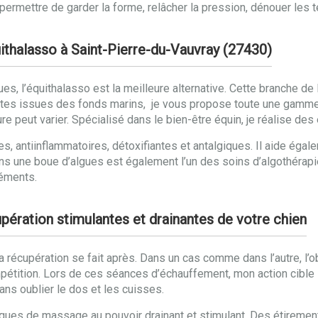
 permettre de garder la forme, relâcher la pression, dénouer les t
uithalasso à Saint-Pierre-du-Vauvray (27430)
gues, l’équithalasso est la meilleure alternative. Cette branche d
ntes issues des fonds marins, je vous propose toute une gamme
ure peut varier. Spécialisé dans le bien-être équin, je réalise d
s, antiinflammatoires, détoxifiantes et antalgiques. Il aide égal
ns une boue d’algues est également l’un des soins d’algothérapie
léments.
pération stimulantes et drainantes de votre chien
la récupération se fait après. Dans un cas comme dans l’autre, l’
étition. Lors de ces séances d’échauffement, mon action cible l
ans oublier le dos et les cuisses.
niques de massage au pouvoir drainant et stimulant. Des étirement