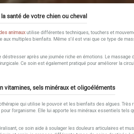
la santé de votre chien ou cheval
des animaux
utilise différentes techniques, touchers et mouveme
e aux multiples bienfaits. Même s’il est vrai que ce type de m
de déstresser après une journée riche en émotions. Le massage d
urgicale. Ce soin est également pratiqué pour améliorer la circul
n vitamines, sels minéraux et oligoéléments
hérapie qui utilise le pouvoir et les bienfaits des algues. Très 
ur l’organisme. Elle lui apporte les minéraux essentiels tels que l
éralisant, ce soin aide à soulager les douleurs articulaires et m