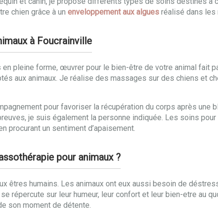
e équin et canin, je propose différents types de soins destinés 
tre chien grâce à un
enveloppement aux algues
réalisé dans les r
nimaux à Foucrainville
en pleine forme, œuvrer pour le bien-être de votre animal fait pa
ptés aux animaux. Je réalise des massages sur des chiens et ch
mpagnement pour favoriser la récupération du corps après une ble
preuves, je suis également la personne indiquée. Les soins pour
ut en procurant un sentiment d’apaisement.
alassothérapie pour animaux ?
x êtres humains. Les animaux ont eux aussi besoin de déstresse
 se répercute sur leur humeur, leur confort et leur bien-etre au q
 de son moment de détente.