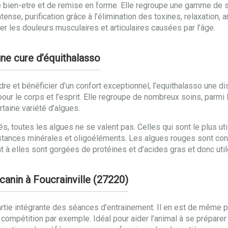
e bien-etre et de remise en forme. Elle regroupe une gamme de
ense, purification grâce à l’élimination des toxines, relaxation, a
r les douleurs musculaires et articulaires causées par l’âge.
une cure d’équithalasso
re et bénéficier d’un confort exceptionnel, l’equithalasso une di
ts pour le corps et l’esprit. Elle regroupe de nombreux soins, pa
taine variété d’algues.
 toutes les algues ne se valent pas. Celles qui sont le plus uti
tances minérales et oligoéléments. Les algues rouges sont connu
t à elles sont gorgées de protéines et d’acides gras et donc utile
canin à Foucrainville (27220)
rtie intégrante des séances d’entrainement. Il en est de même po
ompétition par exemple. Idéal pour aider l’animal à se préparer