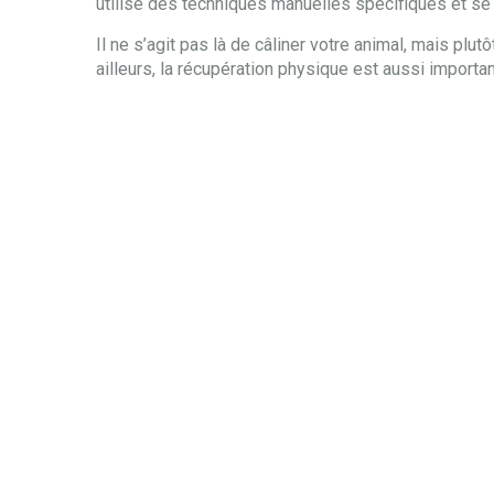
utilise des techniques manuelles spécifiques et se 
Il ne s’agit pas là de câliner votre animal, mais plu
ailleurs, la récupération physique est aussi important