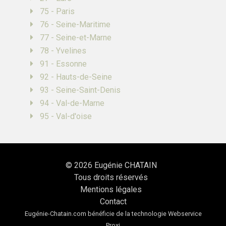
75 - Paris
76 - Seine-Maritime
77 - Seine-et-Marne
78 - Yvelines
91 - Essonne
92 - Hauts-de-Seine
93 - Seine-Saint-Denis
94 - Val-de-Marne
95 - Val-d'oise
© 2026
Eugénie CHATAIN
Tous droits réservés
Mentions légales
Contact
Eugénie-Chatain.com bénéficie de la technologie
Webservice
Proxi