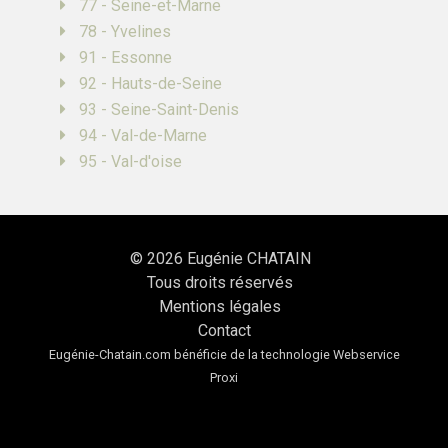
77 - Seine-et-Marne
78 - Yvelines
91 - Essonne
92 - Hauts-de-Seine
93 - Seine-Saint-Denis
94 - Val-de-Marne
95 - Val-d'oise
© 2026
Eugénie CHATAIN
Tous droits réservés
Mentions légales
Contact
Eugénie-Chatain.com bénéficie de la technologie
Webservice
Proxi