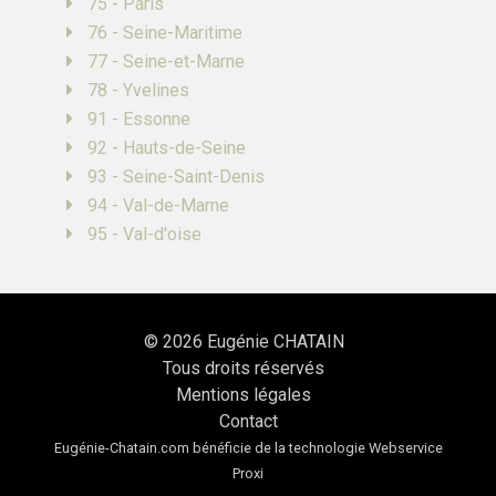
75 - Paris
76 - Seine-Maritime
77 - Seine-et-Marne
78 - Yvelines
91 - Essonne
92 - Hauts-de-Seine
93 - Seine-Saint-Denis
94 - Val-de-Marne
95 - Val-d'oise
© 2026
Eugénie CHATAIN
Tous droits réservés
Mentions légales
Contact
Eugénie-Chatain.com bénéficie de la technologie
Webservice
Proxi