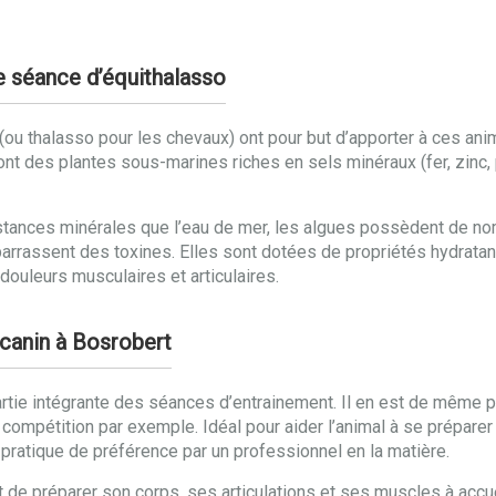
e séance d’équithalasso
o (ou thalasso pour les chevaux) ont pour but d’apporter à ces a
i sont des plantes sous-marines riches en sels minéraux (fer, zin
tances minérales que l’eau de mer, les algues possèdent de no
e débarrassent des toxines. Elles sont dotées de propriétés hydrat
ouleurs musculaires et articulaires.
 canin à Bosrobert
rtie intégrante des séances d’entrainement. Il en est de même po
ompétition par exemple. Idéal pour aider l’animal à se préparer
pratique de préférence par un professionnel en la matière.
tôt de préparer son corps, ses articulations et ses muscles à accue