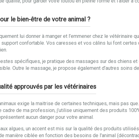
qualité, pour garder votre toutou en pleine forme et l’aider à 
our le bien-être de votre animal ?
uement lui donner à manger et l’emmener chez le vétérinaire qua
n support confortable. Vos caresses et vos câlins lui font certes 
ien.
gestes spécifiques, je pratique des massages sur des chiens et 
paisible. Outre le massage, je propose également d’autres soins de
alité approuvés par les vétérinaires
imaux exige la maitrise de certaines techniques, mais pas que. Pou
e cadre de ma profession, j’utilise uniquement des produits 100% 
représentent aucun danger pour votre animal.
 algues, un accent est mis sur la qualité des produits utilisés.
u de manière ciblée en fonction des besoins de l'animal (décontra