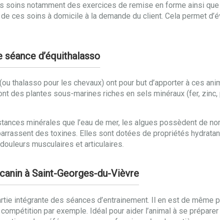
tres soins notamment des exercices de remise en forme ainsi q
 de ces soins à domicile à la demande du client. Cela permet d’év
e séance d’équithalasso
o (ou thalasso pour les chevaux) ont pour but d’apporter à ces a
i sont des plantes sous-marines riches en sels minéraux (fer, zin
tances minérales que l’eau de mer, les algues possèdent de no
e débarrassent des toxines. Elles sont dotées de propriétés hydrat
ouleurs musculaires et articulaires.
 canin à Saint-Georges-du-Vièvre
rtie intégrante des séances d’entrainement. Il en est de même po
ompétition par exemple. Idéal pour aider l’animal à se préparer