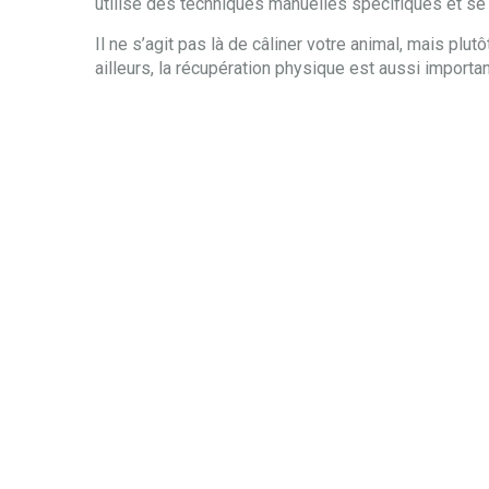
utilise des techniques manuelles spécifiques et se 
Il ne s’agit pas là de câliner votre animal, mais plu
ailleurs, la récupération physique est aussi important