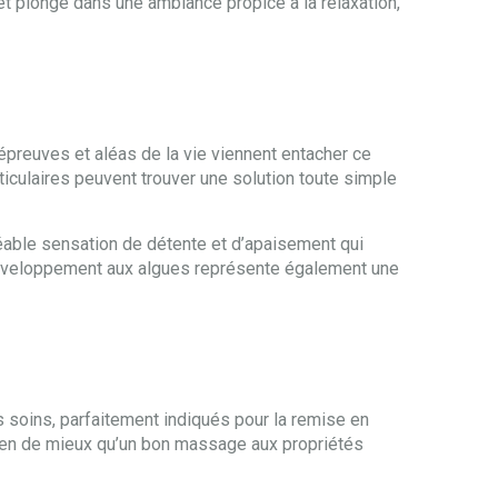
 plongé dans une ambiance propice à la relaxation,
 épreuves et aléas de la vie viennent entacher ce
ticulaires peuvent trouver une solution toute simple
éable sensation de détente et d’apaisement qui
L’enveloppement aux algues représente également une
 soins, parfaitement indiqués pour la remise en
 rien de mieux qu’un bon massage aux propriétés