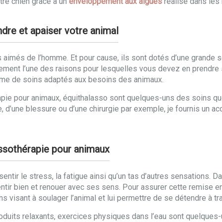
tre chien grâce à un
enveloppement aux algues
réalisé dans les r
re et apaiser votre animal
 aimés de l’homme. Et pour cause, ils sont dotés d’une grande se
nement l’une des raisons pour lesquelles vous devez en prendre
amme de soins adaptés aux besoins des animaux.
e pour animaux, équithalasso sont quelques-uns des soins que j’
ie, d’une blessure ou d’une chirurgie par exemple, je fournis u
assothérapie pour animaux
ntir le stress, la fatigue ainsi qu’un tas d’autres sensations.
entir bien et renouer avec ses sens. Pour assurer cette remise 
s visant à soulager l’animal et lui permettre de se détendre à t
uits relaxants, exercices physiques dans l’eau sont quelques-u