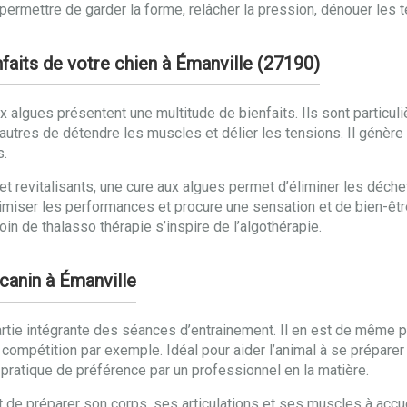
 permettre de garder la forme, relâcher la pression, dénouer les t
faits de votre chien à Émanville (27190)
gues présentent une multitude de bienfaits. Ils sont particuli
utres de détendre les muscles et délier les tensions. Il génère u
s.
 et revitalisants, une cure aux algues permet d’éliminer les déc
optimiser les performances et procure une sensation et de bien-ê
n de thalasso thérapie s’inspire de l’algothérapie.
canin à Émanville
rtie intégrante des séances d’entrainement. Il en est de même po
ompétition par exemple. Idéal pour aider l’animal à se préparer
pratique de préférence par un professionnel en la matière.
tôt de préparer son corps, ses articulations et ses muscles à accue