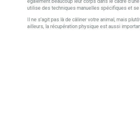
également beaucoup leur corps dans le cadre d’une c
utilise des techniques manuelles spécifiques et se 
Il ne s’agit pas là de câliner votre animal, mais plu
ailleurs, la récupération physique est aussi important