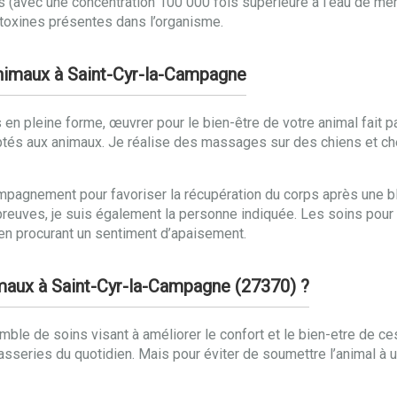
 (avec une concentration 100 000 fois supérieure à l’eau de mer
 toxines présentes dans l’organisme.
animaux à Saint-Cyr-la-Campagne
en pleine forme, œuvrer pour le bien-être de votre animal fait pa
ptés aux animaux. Je réalise des massages sur des chiens et ch
mpagnement pour favoriser la récupération du corps après une ble
preuves, je suis également la personne indiquée. Les soins pour
ut en procurant un sentiment d’apaisement.
imaux à Saint-Cyr-la-Campagne (27370) ?
le de soins visant à améliorer le confort et le bien-etre de ce
casseries du quotidien. Mais pour éviter de soumettre l’animal à u