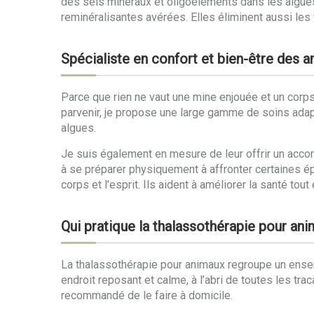
des sels minéraux et oligoéléments dans les algues
reminéralisantes avérées. Elles éliminent aussi les
Spécialiste en confort et bien-être des 
Parce que rien ne vaut une mine enjouée et un corps 
parvenir, je propose une large gamme de soins ada
algues.
Je suis également en mesure de leur offrir un acco
à se préparer physiquement à affronter certaines é
corps et l’esprit. Ils aident à améliorer la santé to
Qui pratique la thalassothérapie pour an
La thalassothérapie pour animaux regroupe un ensemb
endroit reposant et calme, à l’abri de toutes les tra
recommandé de le faire à domicile.