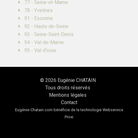
77 - Seine-et-Marne
78 - Yvelines
91 - Essonne
92 - Hauts-de-Seine
93 - Seine-Saint-Denis
94 - Val-de-Marne
95 - Val-d'oise
© 2026
Eugénie CHATAIN
Tous droits réservés
Mentions légales
Contact
Eugénie-Chatain.com bénéficie de la technologie
Webservice
Proxi