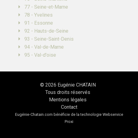
77 - Seine-et-Marne
78 - Yvelines
91 - Essonne
92 - Hauts-de-Seine
93 - Seine-Saint-Denis
94 - Val-de-Marne
95 - Val-d'oise
© 2026
Eugénie CHATAIN
Tous droits réservés
Mentions légales
Contact
Eugénie-Chatain.com bénéficie de la technologie
Webservice
Proxi