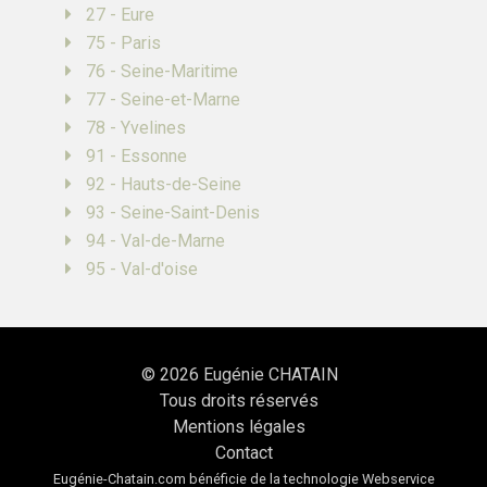
27 - Eure
75 - Paris
76 - Seine-Maritime
77 - Seine-et-Marne
78 - Yvelines
91 - Essonne
92 - Hauts-de-Seine
93 - Seine-Saint-Denis
94 - Val-de-Marne
95 - Val-d'oise
© 2026
Eugénie CHATAIN
Tous droits réservés
Mentions légales
Contact
Eugénie-Chatain.com bénéficie de la technologie
Webservice