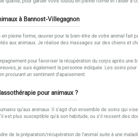
qualité, pour garder votre toutou en pleine forme et l’aider à 
animaux à Bannost-Villegagnon
en pleine forme, œuvrer pour le bien-être de votre animal fait pa
ptés aux animaux. Je réalise des massages sur des chiens et ch
mpagnement pour favoriser la récupération du corps après une ble
preuves, je suis également la personne indiquée. Les soins pour
ut en procurant un sentiment d’apaisement.
alassothérapie pour animaux ?
mains qu’aux animaux. Il s’agit d’un ensemble de soins qui visen
s’il est plus susceptible qu’à son habitude, ou s’il ressent des d
 de la préparation/récupération de l’animal suite à une maladie