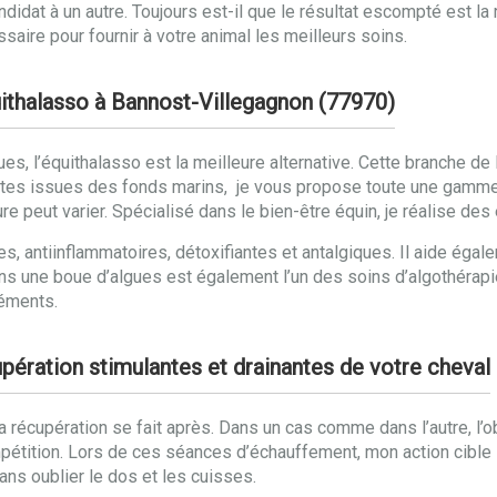
ndidat à un autre. Toujours est-il que le résultat escompté est l
aire pour fournir à votre animal les meilleurs soins.
uithalasso à Bannost-Villegagnon (77970)
gues, l’équithalasso est la meilleure alternative. Cette branche d
ntes issues des fonds marins, je vous propose toute une gamme
ure peut varier. Spécialisé dans le bien-être équin, je réalise d
s, antiinflammatoires, détoxifiantes et antalgiques. Il aide égal
ns une boue d’algues est également l’un des soins d’algothérapie
léments.
pération stimulantes et drainantes de votre cheval
la récupération se fait après. Dans un cas comme dans l’autre, l’
étition. Lors de ces séances d’échauffement, mon action cible l
ans oublier le dos et les cuisses.