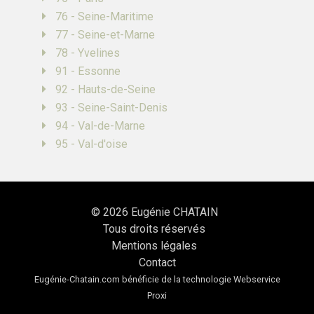
76 - Seine-Maritime
77 - Seine-et-Marne
78 - Yvelines
91 - Essonne
92 - Hauts-de-Seine
93 - Seine-Saint-Denis
94 - Val-de-Marne
95 - Val-d'oise
© 2026
Eugénie CHATAIN
Tous droits réservés
Mentions légales
Contact
Eugénie-Chatain.com bénéficie de la technologie
Webservice
Proxi