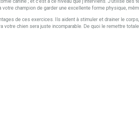
omie canine ; et c’est à ce niveau que j’interviens. J’utilise des
 à votre champion de garder une excellente forme physique, même 
tages de ces exercices. Ils aident à stimuler et drainer le corps,
 votre chien sera juste incomparable. De quoi le remettre total