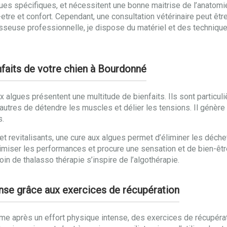
ues spécifiques, et nécessitent une bonne maitrise de l’anatomie 
etre et confort. Cependant, une consultation vétérinaire peut être
seuse professionnelle, je dispose du matériel et des technique
nfaits de votre chien à Bourdonné
gues présentent une multitude de bienfaits. Ils sont particuli
utres de détendre les muscles et délier les tensions. Il génère u
s.
 et revitalisants, une cure aux algues permet d’éliminer les déc
optimiser les performances et procure une sensation et de bien-ê
n de thalasso thérapie s’inspire de l’algothérapie.
tense grâce aux exercices de récupération
rme après un effort physique intense, des exercices de récupérat