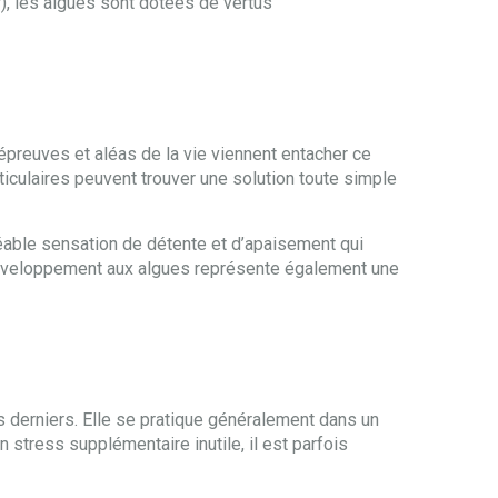
), les algues sont dotées de vertus
 épreuves et aléas de la vie viennent entacher ce
ticulaires peuvent trouver une solution toute simple
éable sensation de détente et d’apaisement qui
L’enveloppement aux algues représente également une
s derniers. Elle se pratique généralement dans un
n stress supplémentaire inutile, il est parfois