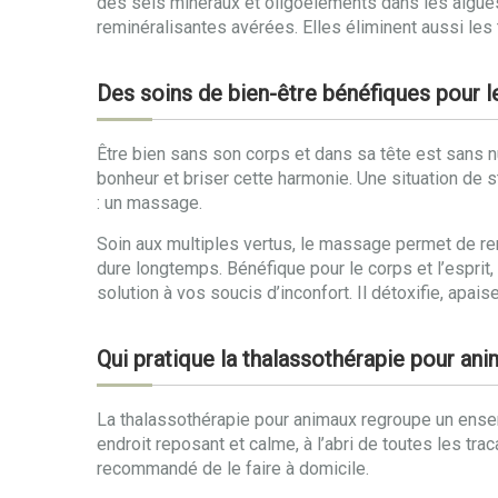
des sels minéraux et oligoéléments dans les algues
reminéralisantes avérées. Elles éliminent aussi les
Des soins de bien-être bénéfiques pour le
Être bien sans son corps et dans sa tête est sans nu
bonheur et briser cette harmonie. Une situation de s
: un massage.
Soin aux multiples vertus, le massage permet de re
dure longtemps. Bénéfique pour le corps et l’espri
solution à vos soucis d’inconfort. Il détoxifie, apaise
Qui pratique la thalassothérapie pour an
La thalassothérapie pour animaux regroupe un ensemb
endroit reposant et calme, à l’abri de toutes les tra
recommandé de le faire à domicile.