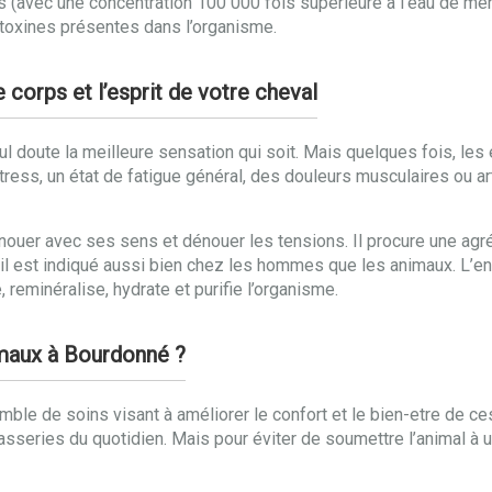
 (avec une concentration 100 000 fois supérieure à l’eau de mer
 toxines présentes dans l’organisme.
 corps et l’esprit de votre cheval
l doute la meilleure sensation qui soit. Mais quelques fois, les
tress, un état de fatigue général, des douleurs musculaires ou ar
nouer avec ses sens et dénouer les tensions. Il procure une agr
t, il est indiqué aussi bien chez les hommes que les animaux. 
, reminéralise, hydrate et purifie l’organisme.
imaux à Bourdonné ?
le de soins visant à améliorer le confort et le bien-etre de ce
casseries du quotidien. Mais pour éviter de soumettre l’animal à u