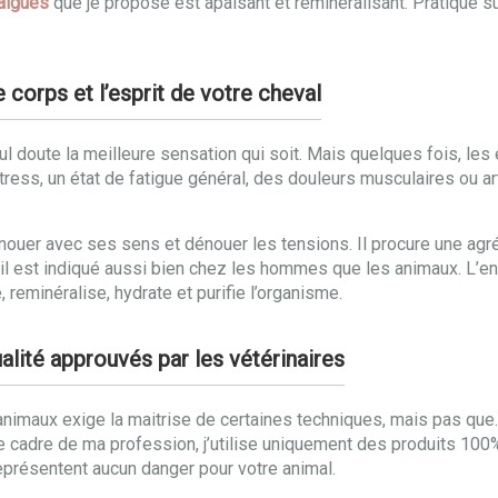
algues
que je propose est apaisant et reminéralisant. Pratiqué s
 corps et l’esprit de votre cheval
l doute la meilleure sensation qui soit. Mais quelques fois, les
tress, un état de fatigue général, des douleurs musculaires ou ar
nouer avec ses sens et dénouer les tensions. Il procure une agr
t, il est indiqué aussi bien chez les hommes que les animaux. 
, reminéralise, hydrate et purifie l’organisme.
alité approuvés par les vétérinaires
imaux exige la maitrise de certaines techniques, mais pas que. Pou
e cadre de ma profession, j’utilise uniquement des produits 100% 
représentent aucun danger pour votre animal.