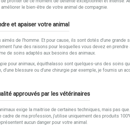
t de profiter de ce moment de détente exceptionnel et intense.
améliorer le bien-être de votre animal de compagnie.
re et apaiser votre animal
 aimés de l’homme. Et pour cause, ils sont dotés d’une grande se
nement l’une des raisons pour lesquelles vous devez en prendre
amme de soins adaptés aux besoins des animaux.
e pour animaux, équithalasso sont quelques-uns des soins que j’
ie, d’une blessure ou d’une chirurgie par exemple, je fournis u
alité approuvés par les vétérinaires
imaux exige la maitrise de certaines techniques, mais pas que. Pou
e cadre de ma profession, j’utilise uniquement des produits 100% 
représentent aucun danger pour votre animal.