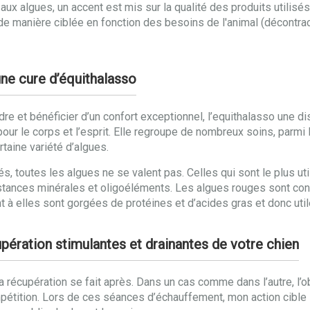
 algues, un accent est mis sur la qualité des produits utilisés.
u de manière ciblée en fonction des besoins de l'animal (décontra
une cure d’équithalasso
re et bénéficier d’un confort exceptionnel, l’equithalasso une di
ts pour le corps et l’esprit. Elle regroupe de nombreux soins, pa
taine variété d’algues.
 toutes les algues ne se valent pas. Celles qui sont le plus uti
tances minérales et oligoéléments. Les algues rouges sont connu
t à elles sont gorgées de protéines et d’acides gras et donc utile
pération stimulantes et drainantes de votre chien
la récupération se fait après. Dans un cas comme dans l’autre, l’
étition. Lors de ces séances d’échauffement, mon action cible l