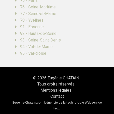
75 - Paris
76 - Seine-Maritime
77 - Seine-et-Marne
78 - Yvelines
91 - Essonne
92 - Hauts-de-Seine
93 - Seine-Saint-Denis
94 - Val-de-Marne
95 - Val-d'oise
© 2026
Eugénie CHATAIN
Tous droits réservés
Mentions légales
Contact
Eugénie-Chatain.com bénéficie de la technologie
Webservice
Proxi