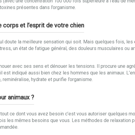
 (avec une concentration 100 000 fois supérieure à l’eau de mer
 toxines présentes dans l’organisme.
 corps et l’esprit de votre chien
l doute la meilleure sensation qui soit. Mais quelques fois, les
tress, un état de fatigue général, des douleurs musculaires ou ar
nouer avec ses sens et dénouer les tensions. Il procure une agr
t, il est indiqué aussi bien chez les hommes que les animaux. 
, reminéralise, hydrate et purifie l’organisme.
our animaux ?
 tout ce dont vous avez besoin c’est vous autoriser quelques m
fois les mêmes besoins que vous. Les méthodes de relaxation p
ommandée.