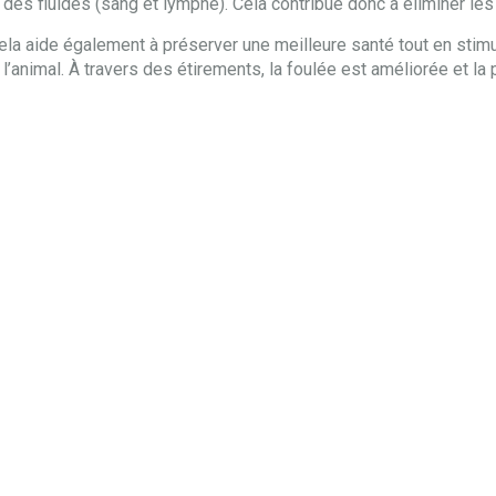
on des fluides (sang et lymphe). Cela contribue donc à éliminer le
Cela aide également à préserver une meilleure santé tout en sti
l’animal. À travers des étirements, la foulée est améliorée et la 