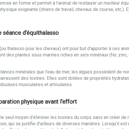
emise en forme et permet à l’animal de restaurer un meilleur équ
physique exigeante (chiens de travail, chevaux de course, etc.). 
e séance d’équithalasso
o (ou thalasso pour les chevaux) ont pour but d’apporter à ces a
i sont des plantes sous-marines riches en sels minéraux (fer, zin
tances minérales que l’eau de mer, les algues possèdent de no
e débarrassent des toxines. Elles sont dotées de propriétés hydrat
ouleurs musculaires et articulaires.
aration physique avant l’effort
t le seul moyen d’éliminer les toxines du corps sans en créer de
ion, qui se justifie d’ailleurs de diverses manières. Lorsqu’il e