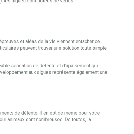
), les algues sont dotées de vertus
 épreuves et aléas de la vie viennent entacher ce
ticulaires peuvent trouver une solution toute simple
éable sensation de détente et d’apaisement qui
L’enveloppement aux algues représente également une
oments de détente. Il en est de même pour votre
our animaux sont nombreuses. De toutes, la