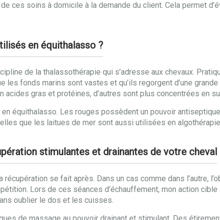
 de ces soins à domicile à la demande du client. Cela permet d’év
tilisés en équithalasso ?
cipline de la thalassothérapie qui s’adresse aux chevaux. Pratiqué
ue les fonds marins sont vastes et qu’ils regorgent d’une grande
en acides gras et protéines, d’autres sont plus concentrées en 
s en équithalasso. Les rouges possèdent un pouvoir antiseptique
elles que les laitues de mer sont aussi utilisées en algothérapie
pération stimulantes et drainantes de votre cheval
la récupération se fait après. Dans un cas comme dans l’autre, l’
étition. Lors de ces séances d’échauffement, mon action cible l
ans oublier le dos et les cuisses.
niques de massage au pouvoir drainant et stimulant. Des étirement