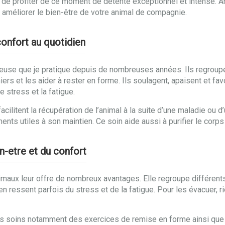
t de profiter de ce moment de détente exceptionnel et intense.
améliorer le bien-être de votre animal de compagnie.
onfort au quotidien
rieuse que je pratique depuis de nombreuses années. Ils regro
iers et les aider à rester en forme. Ils soulagent, apaisent et fa
 stress et la fatigue.
acilitent la récupération de l’animal à la suite d’une maladie ou 
nts utiles à son maintien. Ce soin aide aussi à purifier le corps
n-etre et du confort
imaux leur offre de nombreux avantages. Elle regroupe différents
en ressent parfois du stress et de la fatigue. Pour les évacuer,
tres soins notamment des exercices de remise en forme ainsi q