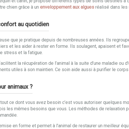
e équin et canin, je propose différents types de soins destinés 
tre chien grâce à un
enveloppement aux algues
réalisé dans les r
onfort au quotidien
rieuse que je pratique depuis de nombreuses années. Ils regro
iers et les aider à rester en forme. Ils soulagent, apaisent et fa
 stress et la fatigue.
acilitent la récupération de l’animal à la suite d’une maladie ou 
nts utiles à son maintien. Ce soin aide aussi à purifier le corps
our animaux ?
 tout ce dont vous avez besoin c’est vous autoriser quelques m
fois les mêmes besoins que vous. Les méthodes de relaxation p
ommandée.
emise en forme et permet à l’animal de restaurer un meilleur équ