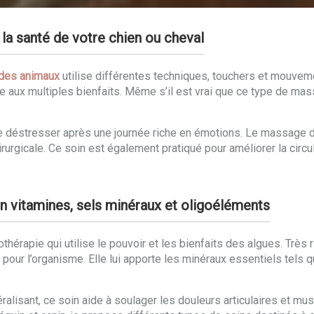
la santé de votre chien ou cheval
des animaux
utilise différentes techniques, touchers et mouveme
e aux multiples bienfaits. Même s’il est vrai que ce type de m
de déstresser après une journée riche en émotions. Le massage d
urgicale. Ce soin est également pratiqué pour améliorer la circul
n vitamines, sels minéraux et oligoéléments
hérapie qui utilise le pouvoir et les bienfaits des algues. Très 
ur l’organisme. Elle lui apporte les minéraux essentiels tels que l
éralisant, ce soin aide à soulager les douleurs articulaires et m