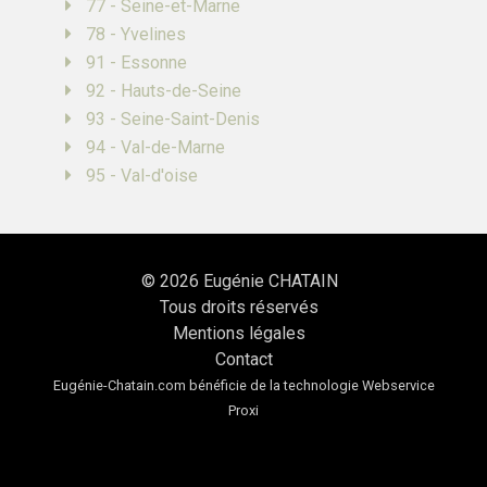
77 - Seine-et-Marne
78 - Yvelines
91 - Essonne
92 - Hauts-de-Seine
93 - Seine-Saint-Denis
94 - Val-de-Marne
95 - Val-d'oise
© 2026
Eugénie CHATAIN
Tous droits réservés
Mentions légales
Contact
Eugénie-Chatain.com bénéficie de la technologie
Webservice
Proxi