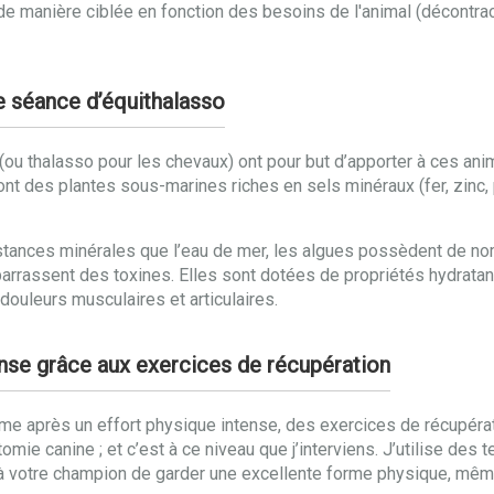
u de manière ciblée en fonction des besoins de l'animal (décontra
e séance d’équithalasso
o (ou thalasso pour les chevaux) ont pour but d’apporter à ces a
i sont des plantes sous-marines riches en sels minéraux (fer, zin
tances minérales que l’eau de mer, les algues possèdent de no
e débarrassent des toxines. Elles sont dotées de propriétés hydrat
ouleurs musculaires et articulaires.
tense grâce aux exercices de récupération
rme après un effort physique intense, des exercices de récupérat
omie canine ; et c’est à ce niveau que j’interviens. J’utilise des
 à votre champion de garder une excellente forme physique, même 