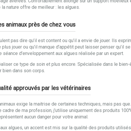
ge avérées. Confortablement allongé sur un support moelleux et
la nature offre de meilleur : les algues.
des animaux près de chez vous
nt pas dire qu’il est content ou qu’il a envie de jouer. Ils expri
e plus jouer ou qu’il manque d’appétit peut laisser penser qu’il se
e séance d’enveloppement aux algues réalisée par un expert.
aliser ce type de soin et plus encore. Spécialisée dans le bien-
ir bien dans son corps.
alité approuvés par les vétérinaires
imaux exige la maitrise de certaines techniques, mais pas que. Pou
e cadre de ma profession, j’utilise uniquement des produits 100% 
représentent aucun danger pour votre animal.
 algues, un accent est mis sur la qualité des produits utilisés.