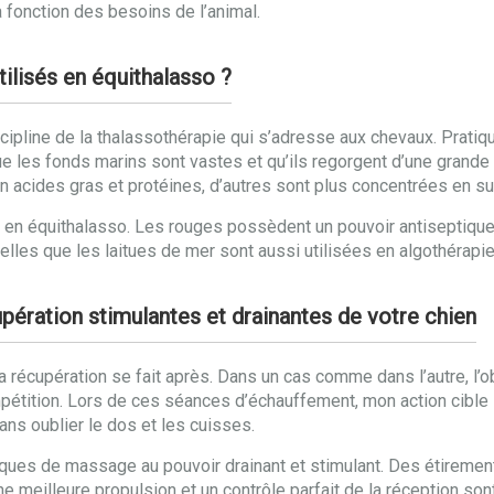
 fonction des besoins de l’animal.
tilisés en équithalasso ?
cipline de la thalassothérapie qui s’adresse aux chevaux. Pratiqué
ue les fonds marins sont vastes et qu’ils regorgent d’une grande
en acides gras et protéines, d’autres sont plus concentrées en 
s en équithalasso. Les rouges possèdent un pouvoir antiseptique
elles que les laitues de mer sont aussi utilisées en algothérapie
pération stimulantes et drainantes de votre chien
la récupération se fait après. Dans un cas comme dans l’autre, l’
étition. Lors de ces séances d’échauffement, mon action cible l
ans oublier le dos et les cuisses.
niques de massage au pouvoir drainant et stimulant. Des étirement
ne meilleure propulsion et un contrôle parfait de la réception son