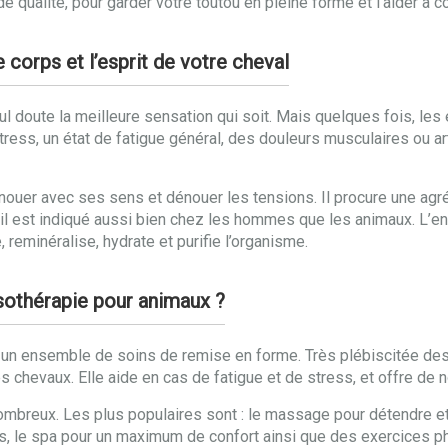
qualité, pour garder votre toutou en pleine forme et l’aider à 
 corps et l’esprit de votre cheval
l doute la meilleure sensation qui soit. Mais quelques fois, les
tress, un état de fatigue général, des douleurs musculaires ou ar
nouer avec ses sens et dénouer les tensions. Il procure une agr
t, il est indiqué aussi bien chez les hommes que les animaux. 
, reminéralise, hydrate et purifie l’organisme.
ssothérapie pour animaux ?
e un ensemble de soins de remise en forme. Très plébiscitée de
es chevaux. Elle aide en cas de fatigue et de stress, et offre de
mbreux. Les plus populaires sont : le massage pour détendre et
es, le spa pour un maximum de confort ainsi que des exercices ph