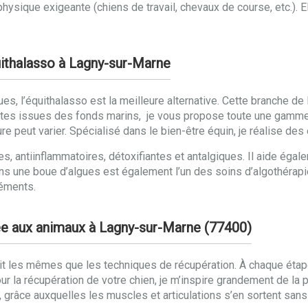
physique exigeante (chiens de travail, chevaux de course, etc.). 
uithalasso à Lagny-sur-Marne
gues, l’équithalasso est la meilleure alternative. Cette branche d
ntes issues des fonds marins, je vous propose toute une gamme
ure peut varier. Spécialisé dans le bien-être équin, je réalise d
s, antiinflammatoires, détoxifiantes et antalgiques. Il aide égal
ns une boue d’algues est également l’un des soins d’algothérapie
léments.
ée aux animaux à Lagny-sur-Marne (77400)
ait les mêmes que les techniques de récupération. À chaque étap
 Pour la récupération de votre chien, je m’inspire grandement de l
, grâce auxquelles les muscles et articulations s’en sortent san