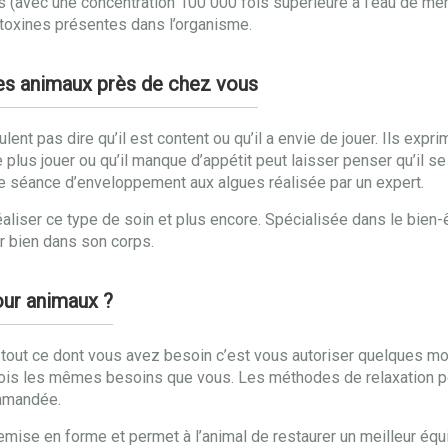
 (avec une concentration 100 000 fois supérieure à l’eau de mer
 toxines présentes dans l’organisme.
des animaux près de chez vous
nt pas dire qu’il est content ou qu’il a envie de jouer. Ils expri
e plus jouer ou qu’il manque d’appétit peut laisser penser qu’il se
e séance d’enveloppement aux algues réalisée par un expert.
aliser ce type de soin et plus encore. Spécialisée dans le bien-
ir bien dans son corps.
our animaux ?
 tout ce dont vous avez besoin c’est vous autoriser quelques m
fois les mêmes besoins que vous. Les méthodes de relaxation p
ommandée.
emise en forme et permet à l’animal de restaurer un meilleur équ