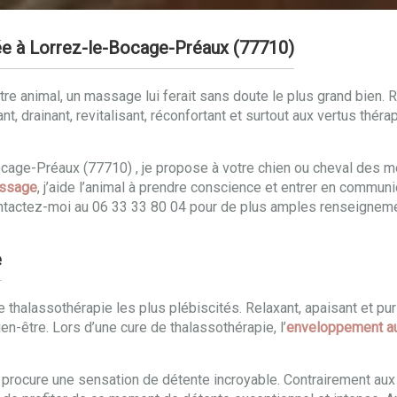
e à Lorrez-le-Bocage-Préaux (77710)
re animal, un massage lui ferait sans doute le plus grand bien. R
ant, drainant, revitalisant, réconfortant et surtout aux vertus th
age-Préaux (77710) , je propose à votre chien ou cheval des mo
assage
, j’aide l’animal à prendre conscience et entrer en commu
ontactez-moi au 06 33 33 80 04 pour de plus amples renseignem
e
thalassothérapie les plus plébiscités. Relaxant, apaisant et puri
n-être. Lors d’une cure de thalassothérapie, l’
enveloppement a
il procure une sensation de détente incroyable. Contrairement au