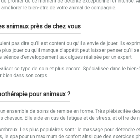
t de profiter de ce moment de détente exceptionnel et intense.
améliorer le bien-être de votre animal de compagnie.
des animaux près de chez vous
nt pas dire qu’il est content ou qu’il a envie de jouer. Ils expri
e plus jouer ou qu’il manque d’appétit peut laisser penser qu’il se
e séance d’enveloppement aux algues réalisée par un expert.
aliser ce type de soin et plus encore. Spécialisée dans le bien-
ir bien dans son corps.
ssothérapie pour animaux ?
e un ensemble de soins de remise en forme. Très plébiscitée de
es chevaux. Elle aide en cas de fatigue et de stress, et offre de
mbreux. Les plus populaires sont : le massage pour détendre et
es, le spa pour un maximum de confort ainsi que des exercices ph