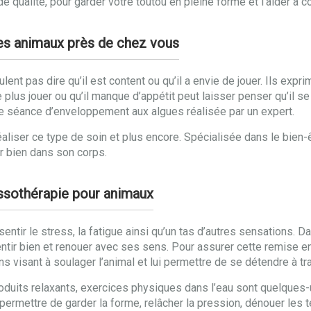
qualité, pour garder votre toutou en pleine forme et l’aider à 
des animaux près de chez vous
nt pas dire qu’il est content ou qu’il a envie de jouer. Ils expri
e plus jouer ou qu’il manque d’appétit peut laisser penser qu’il se
e séance d’enveloppement aux algues réalisée par un expert.
aliser ce type de soin et plus encore. Spécialisée dans le bien-
ir bien dans son corps.
assothérapie pour animaux
ntir le stress, la fatigue ainsi qu’un tas d’autres sensations.
entir bien et renouer avec ses sens. Pour assurer cette remise 
s visant à soulager l’animal et lui permettre de se détendre à t
uits relaxants, exercices physiques dans l’eau sont quelques-u
 permettre de garder la forme, relâcher la pression, dénouer les t