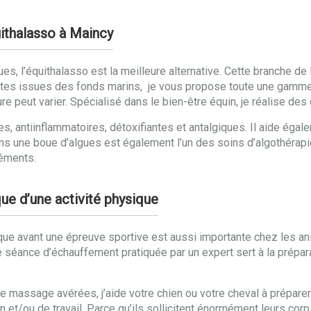
uithalasso à Maincy
gues, l’équithalasso est la meilleure alternative. Cette branche d
ntes issues des fonds marins, je vous propose toute une gamme
ure peut varier. Spécialisé dans le bien-être équin, je réalise d
s, antiinflammatoires, détoxifiantes et antalgiques. Il aide égal
ns une boue d’algues est également l’un des soins d’algothérapie
léments.
ue d’une activité physique
ue avant une épreuve sportive est aussi importante chez les an
 séance d’échauffement pratiquée par un expert sert à la prépar
e massage avérées, j’aide votre chien ou votre cheval à prépare
 et/ou de travail. Parce qu’ils sollicitent énormément leurs cor