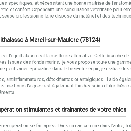
ues spécifiques, et nécessitent une bonne maitrise de l’anatomie 
etre et confort. Cependant, une consultation vétérinaire peut être
seuse professionnelle, je dispose du matériel et des technique
uithalasso à Mareil-sur-Mauldre (78124)
gues, l’équithalasso est la meilleure alternative. Cette branche d
ntes issues des fonds marins, je vous propose toute une gamme
ure peut varier. Spécialisé dans le bien-être équin, je réalise d
s, antiinflammatoires, détoxifiantes et antalgiques. Il aide égal
ns une boue d’algues est également l’un des soins d’algothérapie
léments.
pération stimulantes et drainantes de votre chien
la récupération se fait après. Dans un cas comme dans l’autre, l’