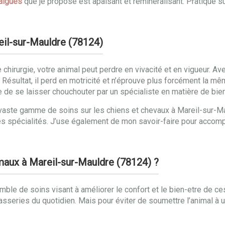
algues
que je propose est apaisant et reminéralisant. Pratiqué s
reil-sur-Mauldre (78124)
chirurgie, votre animal peut perdre en vivacité et en vigueur. Ave
ésultat, il perd en motricité et n’éprouve plus forcément la même
 que de se laisser chouchouter par un spécialiste en matière de bi
une vaste gamme de soins sur les chiens et chevaux à Mareil-su
s spécialités. J’use également de mon savoir-faire pour accom
imaux à Mareil-sur-Mauldre (78124) ?
le de soins visant à améliorer le confort et le bien-etre de ce
casseries du quotidien. Mais pour éviter de soumettre l’animal à u