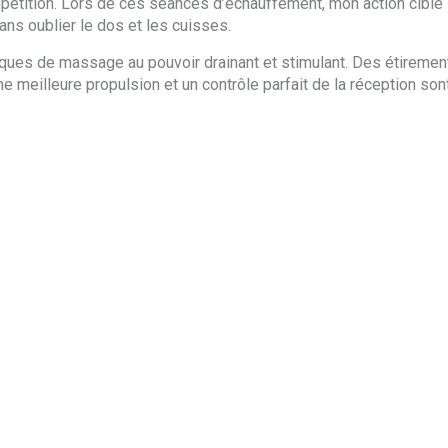
étition. Lors de ces séances d’échauffement, mon action cible l
ans oublier le dos et les cuisses.
niques de massage au pouvoir drainant et stimulant. Des étirement
ne meilleure propulsion et un contrôle parfait de la réception son