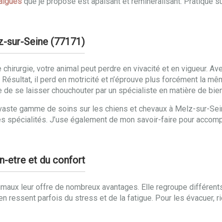
algues
que je propose est apaisant et reminéralisant. Pratiqué s
lz-sur-Seine (77171)
chirurgie, votre animal peut perdre en vivacité et en vigueur. Ave
ésultat, il perd en motricité et n’éprouve plus forcément la même
 que de se laisser chouchouter par un spécialiste en matière de bi
une vaste gamme de soins sur les chiens et chevaux à Melz-sur-
s spécialités. J’use également de mon savoir-faire pour accom
n-etre et du confort
imaux leur offre de nombreux avantages. Elle regroupe différents
en ressent parfois du stress et de la fatigue. Pour les évacuer,