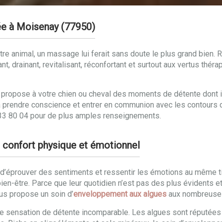
ée à Moisenay (77950)
re animal, un massage lui ferait sans doute le plus grand bien. R
ant, drainant, revitalisant, réconfortant et surtout aux vertus th
ropose à votre chien ou cheval des moments de détente dont il 
al à prendre conscience et entrer en communion avec les contours
 33 80 04 pour de plus amples renseignements.
ur confort physique et émotionnel
’éprouver des sentiments et ressentir les émotions au même titr
t le bien-être. Parce que leur quotidien n’est pas des plus éviden
ous propose un soin d’
enveloppement aux algues
aux nombreuses
ne sensation de détente incomparable. Les algues sont réputées p