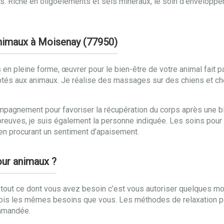
ress. Riche en oligoéléments et sels minéraux, le soin d’envelop
 animaux à Moisenay (77950)
en pleine forme, œuvrer pour le bien-être de votre animal fait pa
ptés aux animaux. Je réalise des massages sur des chiens et ch
mpagnement pour favoriser la récupération du corps après une ble
preuves, je suis également la personne indiquée. Les soins pour
ut en procurant un sentiment d’apaisement.
our animaux ?
 tout ce dont vous avez besoin c’est vous autoriser quelques m
fois les mêmes besoins que vous. Les méthodes de relaxation p
ommandée.