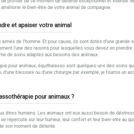
t de profiter de ce moment de détente exceptionnel et intense.
améliorer le bien-être de votre animal de compagnie.
re et apaiser votre animal
 aimés de l’homme. Et pour cause, ils sont dotés d’une grande se
nement l’une des raisons pour lesquelles vous devez en prendre
amme de soins adaptés aux besoins des animaux.
e pour animaux, équithalasso sont quelques-uns des soins que j’
ie, d’une blessure ou d’une chirurgie par exemple, je fournis u
alassothérapie pour animaux ?
x êtres humains. Les animaux ont eux aussi besoin de déstresse
 se répercute sur leur humeur, leur confort et leur bien-etre au q
 de son moment de détente.