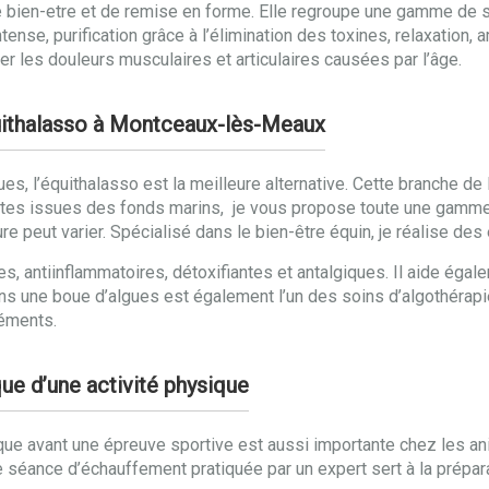
e bien-etre et de remise en forme. Elle regroupe une gamme de
ense, purification grâce à l’élimination des toxines, relaxation, a
r les douleurs musculaires et articulaires causées par l’âge.
quithalasso à Montceaux-lès-Meaux
gues, l’équithalasso est la meilleure alternative. Cette branche d
ntes issues des fonds marins, je vous propose toute une gamme
ure peut varier. Spécialisé dans le bien-être équin, je réalise d
s, antiinflammatoires, détoxifiantes et antalgiques. Il aide égal
ns une boue d’algues est également l’un des soins d’algothérapie
léments.
ue d’une activité physique
ue avant une épreuve sportive est aussi importante chez les an
 séance d’échauffement pratiquée par un expert sert à la prépar