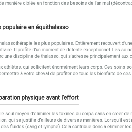
u de manière ciblée en fonction des besoins de l'animal (décontra
s populaire en équithalasso
halassothérapie les plus populaires. Entièrement recouvert d’un
ntraire. Il profite d’un moment de détente exceptionnel. Les soi
 une discipline de thalasso, qui s’adresse principalement aux 
ux athlètes, qui sollicitent énormément leurs corps. Ces soins s
r permettre à votre cheval de profiter de tous les bienfaits de ces 
aration physique avant l’effort
t le seul moyen d’éliminer les toxines du corps sans en créer de
ion, qui se justifie d’ailleurs de diverses manières. Lorsqu’il e
on des fluides (sang et lymphe). Cela contribue donc à éliminer le