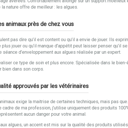
ge avérées. Confortablement allongé sur un support moelleux et
la nature offre de meilleur : les algues.
des animaux près de chez vous
nt pas dire qu’il est content ou qu’il a envie de jouer. Ils expri
e plus jouer ou qu’il manque d’appétit peut laisser penser qu’il se
e séance d’enveloppement aux algues réalisée par un expert.
aliser ce type de soin et plus encore. Spécialisée dans le bien-
ir bien dans son corps.
alité approuvés par les vétérinaires
imaux exige la maitrise de certaines techniques, mais pas que. Pou
e cadre de ma profession, j’utilise uniquement des produits 100% 
représentent aucun danger pour votre animal.
 algues, un accent est mis sur la qualité des produits utilisés.