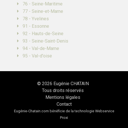
76 - Seine-Maritime
77 - Seine-et-Marne
78 - Yvelines
91 - Essonne
92 - Hauts-de-Seine
93 - Seine-Saint-Denis
94 - Val-de-Marne
95 - Val-d'oise
© 2026
Eugénie CHATAIN
Tous droits réservés
Mentions légales
Contact
Eugénie-Chatain.com bénéficie de la technologie
Webservice
Proxi