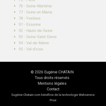
76 - Seine-Maritime
77 - Seine-et-Marne
78 - Yvelines
91 - Essonne
92 - Hauts-de-Seine
93 - Seine-Saint-Denis
94 - Val-de-Marne
95 - Val-d'oise
© 2026
Eugénie CHATAIN
Tous droits réservés
Mentions légales
Contact
Eugénie-Chatain.com bénéficie de la technologie
Webservice
Proxi