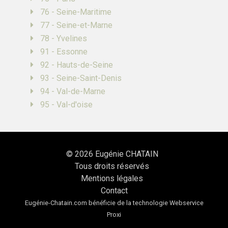
76 - Seine-Maritime
77 - Seine-et-Marne
78 - Yvelines
91 - Essonne
92 - Hauts-de-Seine
93 - Seine-Saint-Denis
94 - Val-de-Marne
95 - Val-d'oise
© 2026
Eugénie CHATAIN
Tous droits réservés
Mentions légales
Contact
Eugénie-Chatain.com bénéficie de la technologie
Webservice
Proxi