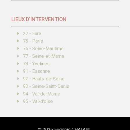
LIEUX D'INTERVENTION
27 - Eure
75 - Paris
76 - Seine-Maritime
77 - Seine-et-Marne
78 - Yvelines
91 - Essonne
92 - Hauts-de-Seine
93 - Seine-Saint-Denis
94 - Val-de-Marne
95 - Val-d'oise
© 2026
Eugénie CHATAIN