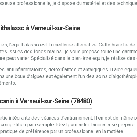
seuse professionnelle, je dispose du matériel et des technique
ithalasso à Verneuil-sur-Seine
gues, l’équithalasso est la meilleure alternative. Cette branche d
ntes issues des fonds marins, je vous propose toute une gamme
ure peut varier. Spécialisé dans le bien-être équin, je réalise d
s, antiinflammatoires, détoxifiantes et antalgiques. Il aide égal
ns une boue d’algues est également l’un des soins d’algothérapie
léments.
canin à Verneuil-sur-Seine (78480)
rtie intégrante des séances d’entrainement. Il en est de même po
ompétition par exemple. Idéal pour aider l’animal à se préparer
pratique de préférence par un professionnel en la matière.