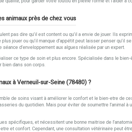
qualité, pour garder votre toutou en pleine forme et l’aider à 
des animaux près de chez vous
nt pas dire qu’il est content ou qu’il a envie de jouer. Ils expri
e plus jouer ou qu’il manque d’appétit peut laisser penser qu’il se
e séance d’enveloppement aux algues réalisée par un expert.
aliser ce type de soin et plus encore. Spécialisée dans le bien-
ir bien dans son corps.
imaux à Verneuil-sur-Seine (78480) ?
le de soins visant à améliorer le confort et le bien-etre de ce
casseries du quotidien. Mais pour éviter de soumettre l’animal à u
ues spécifiques, et nécessitent une bonne maitrise de l’anatomie 
etre et confort. Cependant, une consultation vétérinaire peut être